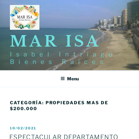
Skip
to
content
MAR ISA
Isabel Intriago
Bienes Raices
Menu
CATEGORÍA:
PROPIEDADES MAS DE
$200.000
POSTED
10/02/2021
ON
ESPECTACULAR DEPARTAMENTO