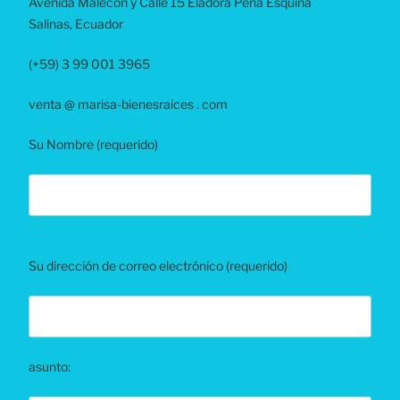
Avenida Malecón y Calle 15 Eladora Peña Esquina
Salinas, Ecuador
(+59) 3 99 001 3965
venta @ marisa-bienesraices . com
Su Nombre (requerido)
B
Su dirección de correo electrónico (requerido)
i
t
t
e
l
asunto:
a
s