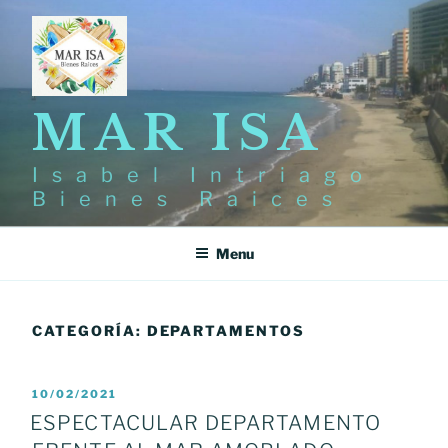
Skip
to
content
MAR ISA
Isabel Intriago
Bienes Raices
Menu
CATEGORÍA:
DEPARTAMENTOS
POSTED
10/02/2021
ON
ESPECTACULAR DEPARTAMENTO