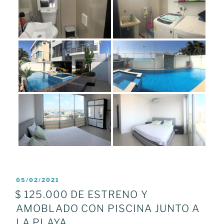
POSTED
05/02/2021
ON
$ 125.000 DE ESTRENO Y
AMOBLADO CON PISCINA JUNTO A
LA PLAYA