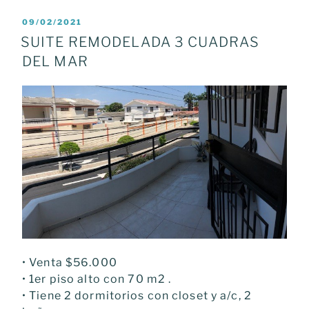
POSTED
09/02/2021
ON
SUITE REMODELADA 3 CUADRAS
DEL MAR
• Venta $56.000
• 1er piso alto con 70 m2 .
• Tiene 2 dormitorios con closet y a/c, 2