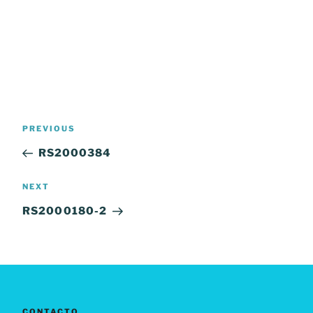
Navegación
Previous
PREVIOUS
de
Post
RS2000384
entradas
Next
NEXT
Post
RS2000180-2
CONTACTO