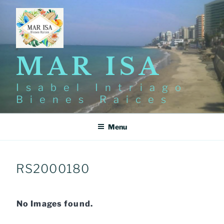
Skip
to
content
MAR ISA
Isabel Intriago
Bienes Raices
Menu
RS2000180
No Images found.