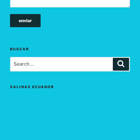
e
r
.
BUSCAR
Search
Search
for:
SALINAS ECUADOR