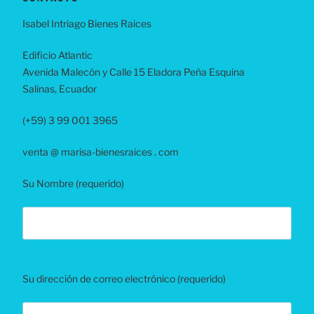
Isabel Intriago Bienes Raices
Edificio Atlantic
Avenida Malecón y Calle 15 Eladora Peña Esquina
Salinas, Ecuador
(+59) 3 99 001 3965
venta @ marisa-bienesraices . com
Su Nombre (requerido)
B
Su dirección de correo electrónico (requerido)
i
t
t