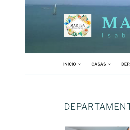
Skip
to
content
MA
Isab
INICIO
CASAS
DEP
DEPARTAMENT