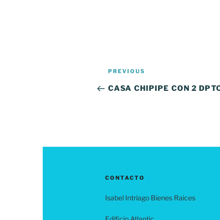
Navegación
Previous
PREVIOUS
de
Post
CASA CHIPIPE CON 2 DPT
entradas
CONTACTO
Isabel Intriago Bienes Raices
Edificio Atlantic