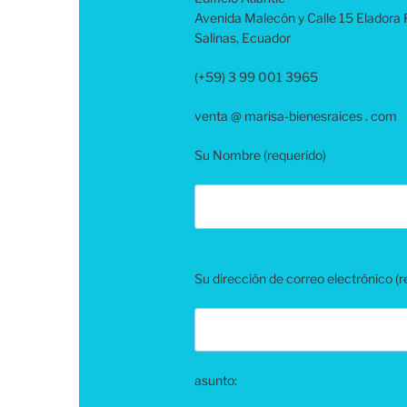
Avenida Malecón y Calle 15 Eladora
Salinas, Ecuador
(+59) 3 99 001 3965
venta @ marisa-bienesraices . com
Su Nombre (requerido)
B
Su dirección de correo electrónico (r
i
t
t
e
l
a
asunto:
s