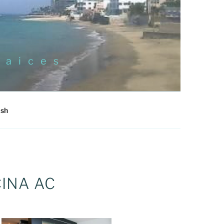
Raices
ish
INA AC